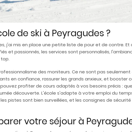
école de ski à Peyragudes ?
es, j'ai mis en place une petite liste de pour et de contre. E
ifiés et passionnés, les services sont personnalisés, l'ambi
 top.
rofessionnalisme des moniteurs. Ce ne sont pas seulement de
nts en confiance, rassurer les grands anxieux, et booster c
s pouvez profiter de cours adaptés à vos besoins précis : q
urnée découverte. L'école s'adapte à votre emploi du temps e
es pistes sont bien surveillées, et les consignes de sécurit
rer votre séjour à Peyragude