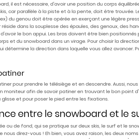
rd, il est nécessaire, d'avoir une position du corps équilibr
kis, car parallèle à la piste et à la pente, doit être trouvée
flex) du genou doit être opérée en exerçant une légère pressi
réside dans la souplesse des épaules, des genoux, des hanch
d'avoir le bon appui. Les bras doivent être bien positionnés 
s et du snowboard dans un virage. Pour choisir la direction
ui détermine la direction dans laquelle vous allez avancer. Po
patiner
 patiner pour prendre le télésiège et en descendre. Aussi, nou
 moniteur afin de savoir patiner en trouvant le bon point d'é
 glisse et pour poser le pied entre les fixations.
ence entre le snowboard et le su
née ou de fond, qui se pratique sur deux skis, le surf et le 
e nous direz-vous ! Eh bien, vous avez raison, les deux nom