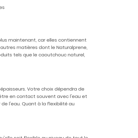
es
plus maintenant, car elles contiennent
autres matières dont le Naturalprene,
duits tels que le caoutchouc naturel,
épaisseurs. Votre choix dépendra de
z être en contact souvent avec l'eau et
de l'eau. Quant à la flexibilité au
elle soit flexible au niveau de tout le