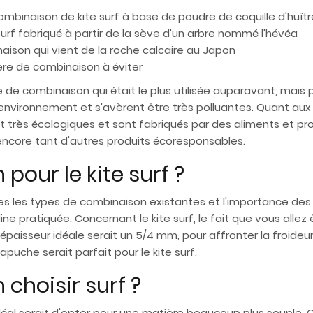
ombinaison de kite surf à base de poudre de coquille d'huîtr
surf fabriqué à partir de la sève d'un arbre nommé l'hévéa
aison qui vient de la roche calcaire au Japon
ière de combinaison à éviter
e de combinaison qui était le plus utilisée auparavant, mais 
nvironnement et s'avèrent être très polluantes. Quant aux 
t très écologiques et sont fabriqués par des aliments et pro
 encore tant d'autres produits écoresponsables.
pour le kite surf ?
s les types de combinaison existantes et l'importance des 
line pratiquée. Concernant le kite surf, le fait que vous alle
'épaisseur idéale serait un 5/4 mm, pour affronter la froideur 
apuche serait parfait pour le kite surf.
choisir surf ?
éal serait d'opter pour une matière beaucoup plus souple. Qu'