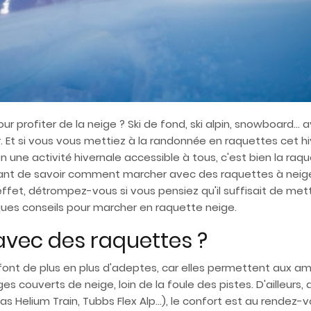
r profiter de la neige ? Ski de fond, ski alpin, snowboard… a
ir. Et si vous vous mettiez à la randonnée en raquettes cet hi
en une activité hivernale accessible à tous, c'est bien la raq
portant de savoir comment marcher avec des raquettes à neige
 effet, détrompez-vous si vous pensiez qu'il suffisait de met
ques conseils pour marcher en raquette neige.
vec des raquettes ?
ont de plus en plus d'adeptes, car elles permettent aux a
ges couverts de neige, loin de la foule des pistes. D'ailleur
 Helium Train, Tubbs Flex Alp…), le confort est au rendez-v